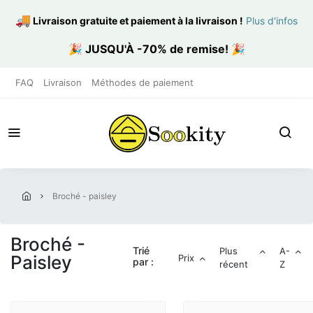
🚚
Livraison gratuite et paiement à la livraison
!
Plus d'infos
🎉
JUSQU'À -70% de remise!
🎉
FAQ
Livraison
Méthodes de paiement
broché - paisley
Broché -
Trié
Plus
A-
Paisley
Prix
par :
récent
Z