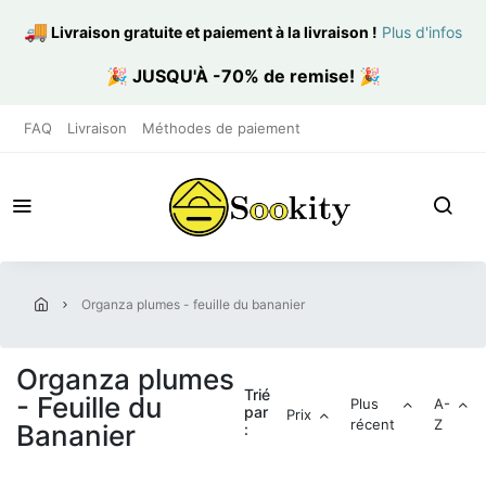
🚚
Livraison gratuite et paiement à la livraison
!
Plus d'infos
🎉
JUSQU'À -70% de remise!
🎉
FAQ
Livraison
Méthodes de paiement
organza plumes - feuille du bananier
Organza plumes
Trié
- Feuille du
Plus
A-
par
Prix
récent
Z
Bananier
: