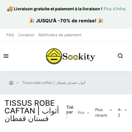
🚚
Livraison gratuite et paiement à la livraison
!
Plus d'infos
🎉
JUSQU'À -70% de remise!
🎉
FAQ
Livraison
Méthodes de paiement
tissus robe caftan | أثواب فستان قفطان
TISSUS ROBE
Trié
CAFTAN | أثواب
Plus
A-
par
Prix
récent
Z
فستان قفطان
: