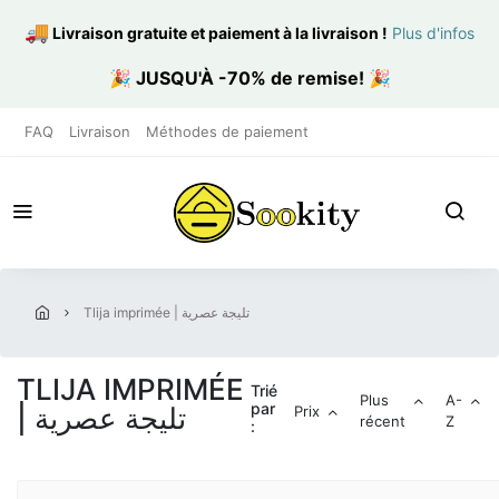
🚚
Livraison gratuite et paiement à la livraison
!
Plus d'infos
🎉
JUSQU'À -70% de remise!
🎉
FAQ
Livraison
Méthodes de paiement
tlija imprimée | تليجة عصرية
TLIJA IMPRIMÉE
Trié
Plus
A-
par
| تليجة عصرية
Prix
récent
Z
: