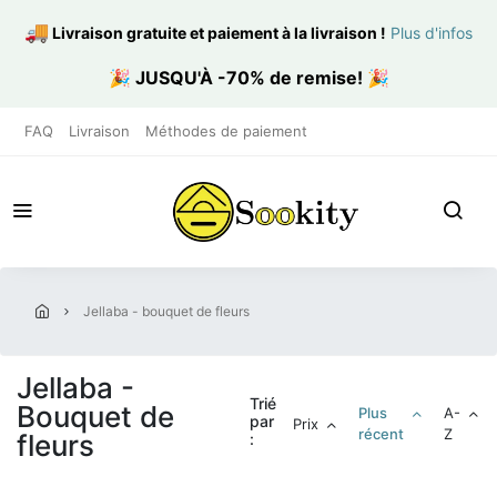
🚚
Livraison gratuite et paiement à la livraison
!
Plus d'infos
🎉
JUSQU'À -70% de remise!
🎉
FAQ
Livraison
Méthodes de paiement
jellaba - bouquet de fleurs
Jellaba -
Trié
Bouquet de
Plus
A-
par
Prix
récent
Z
fleurs
: